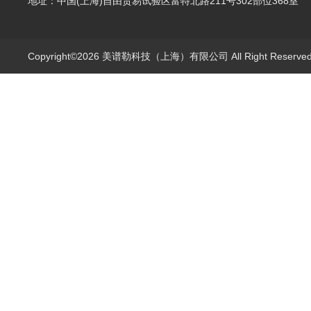
地址：中国(上海)自由贸易试验区富特北路211号302部位368室
Copyright©2026 美谱勒科技（上海）有限公司 All Right Reserv