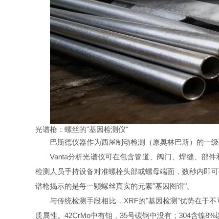
光谱枪：螺丝的"基因检测仪"
巴斯德仪器作为西屋制动检测（原奥林巴斯）的一级代
Vanta分析光谱仪可在包含管道、阀门、焊缝、
检测人员手持设备对准螺栓头部或螺母端面，数秒内即可
谱枪揭示的是每一颗螺丝真实的元素"基因图谱"。
与传统检测手段相比，XRF的"基因检测"优势在
质属性。42CrMo中有钼，35号碳钢中没有；304含镍