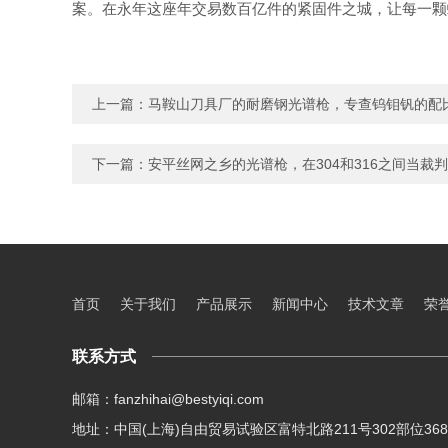
案。在永年这座年交易数百亿件的紧固件之城，让每一颗
上一篇：
马鞍山刀具厂的耐磨钢光谱枪，专查钨钼钒的配
下一篇：
安平丝网之乡的光谱枪，在304和316之间当裁判
首页
关于我们
产品展示
新闻中心
技术文章
荣
联系方式
邮箱：fanzhihai@bestyiqi.com
地址：中国(上海)自由贸易试验区富特北路211号302部位36