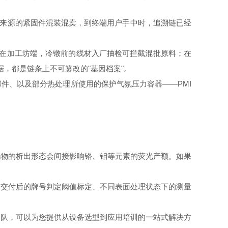
同来源的紧固件混装混卖，到终端用户手中时，追溯链已经
；在加工坊端，冷镦前的线材入厂抽检可拦截混批原料；在
据，都是链条上不可篡改的"基因档案"。
件、以及部分热处理所使用的保护气氛压力容器——PMI
化物的析出形态会间接影响铬、钼等元素的荧光产额。如果
备交付后的牌号判定阈值标定、不同表面处理状态下的测量
团队，可以为您提供从设备选型到应用培训的一站式解决方