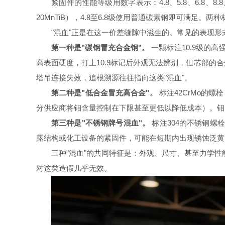
紧固件的性能等级用数字表示：4.8、5.8、6.8、8
20MnTiB），4.8至6.8级使用普通碳素钢即可满足。两
"混血"正是在这一价差缝隙中滋生的。常见的表现形
第一种是"碳钢冒充合金钢"。
一颗标注10.9级的高
高表面硬度，打上10.9标记后外观无法辨别，但芯部
塔吊连接失效，追根溯源往往指向这类"混血"。
第二种是"低合金冒充高合金"。
标注42CrMo的螺栓
分供应商将钼含量控制在下限甚至更低以降低成本）。钼
第三种是"不锈钢牌号混血"。
标注304的不锈钢螺
露结构或化工设备的紧固件，可能在短期内出现锈蚀泛黄
三种"混血"的共同特征是：外观、尺寸、甚至力学性
对这类造假几乎无效。