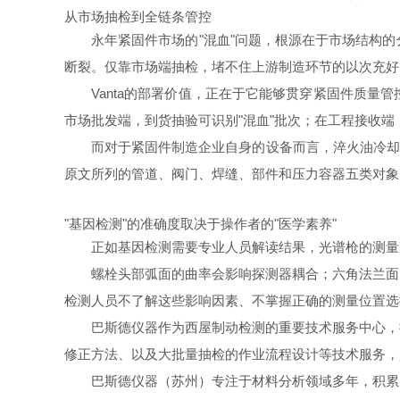
从市场抽检到全链条管控
永年紧固件市场的"混血"问题，根源在于市场结构
断裂。仅靠市场端抽检，堵不住上游制造环节的以次充好
Vanta的部署价值，正在于它能够贯穿紧固件质
市场批发端，到货抽验可识别"混血"批次；在工程接收端
而对于紧固件制造企业自身的设备而言，淬火油冷却
原文所列的管道、阀门、焊缝、部件和压力容器五类对象
"基因检测"的准确度取决于操作者的"医学素养"
正如基因检测需要专业人员解读结果，光谱枪的测量
螺栓头部弧面的曲率会影响探测器耦合；六角法兰面
检测人员不了解这些影响因素、不掌握正确的测量位置选
巴斯德仪器作为西屋制动检测的重要技术服务中心，
修正方法、以及大批量抽检的作业流程设计等技术服务，
巴斯德仪器（苏州）专注于材料分析领域多年，积累