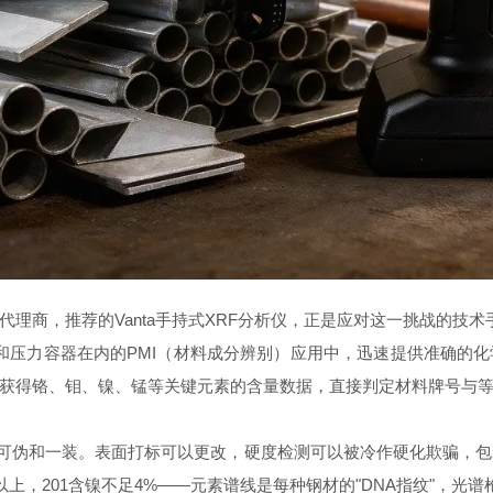
理商，推荐的Vanta手持式XRF分析仪，正是应对这一挑战的技术
部件和压力容器在内的PMI（材料成分辨别）应用中，迅速提供准确
获得铬、钼、镍、锰等关键元素的含量数据，直接判定材料牌号与
于不可伪和一装。表面打标可以更改，硬度检测可以被冷作硬化欺骗，
8%以上，201含镍不足4%——元素谱线是每种钢材的"DNA指纹"