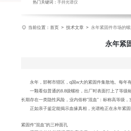
热门关键词：
手持光谱仪
当前位置：
首页
>
技术文章
>
永年紧固件市场的螺丝
永年紧
永年，邯郸市辖区，q国w大的紧固件集散地。每年
一颗看似普通的8.8级螺栓，出厂时表面打上了等
长期存在一类隐性风险，业内俗称"混血"：标称高等级，
正如亲子鉴定能揭示血缘真相，光谱枪正在永年紧固
紧固件"混血"的三种面孔