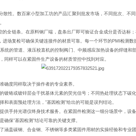
的分散性。数百家小型加工坊的产品汇聚到批发市场，不同批次、不
。
量管控的全链条。在原料钢厂端，盘条出厂即可验证合金成分是否达标
，进场复检可确保关键连接件的材质可靠。每一个环节的PMI检测数
系统的管道、液压校直机的控制阀门、中频感应加热设备的焊缝和部
，同样可以在紧固件生产设备的材质管控中找到对应。
准确度同样取决于操作者的专业素养。
的镀铬或镀锌层会干扰基体元素的荧光信号；不同热处理状态下碳
择和表面预处理方法，"基因检测"给出的可能是误判结论。
提供手持光谱仪终身技术服务。在紧固件检测这一细分场景中，设
是确保"基因检测"结论可靠的关键支撑。
了涵盖碳钢、合金钢、不锈钢等多类紧固件用材的实操经验和专业