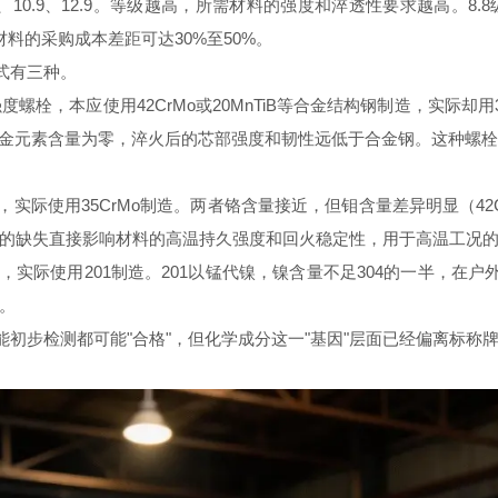
.8、10.9、12.9。等级越高，所需材料的强度和淬透性要求越高。8.
种材料的采购成本差距可达30%至50%。
式有三种。
强度螺栓，本应使用42CrMo或20MnTiB等合金结构钢制造，实际
的合金元素含量为零，淬火后的芯部强度和韧性远低于合金钢。这种螺
，实际使用35CrMo制造。两者铬含量接近，但钼含量差异明显（42CrMo
的缺失直接影响材料的高温持久强度和回火稳定性，用于高温工况
栓，实际使用201制造。201以锰代镍，镍含量不足304的一半，在
。
能初步检测都可能"合格"，但化学成分这一"基因"层面已经偏离标