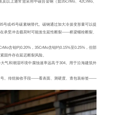
8级及以上通常需采用中碳合金钢（如35CrMo、42CrMo、
却用35号或45号碳素钢替代。碳钢通过加大冷拔变形量可以提
栓在承受冲击载荷时可能发生延性断裂——桥梁螺栓断裂、
含钼约0.20%，35CrMo含钼约0.15%至0.25%，但部
的紧固件存在延迟断裂风险。
户外大气和潮湿环境中腐蚀速率远高于304。用于沿海建筑外
称牌号。传统验收手段——看表面、测硬度、查包装标签——