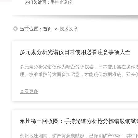
热门关键词：
手持光谱仪
当前位置：
首页
>
技术文章
多元素分析光谱仪日常使用必看注意事项大全
多元素分析光谱仪作为精密分析仪器，日常使用需在操作
理、校准维护等方面多加留意，才能确保数据准确、延长
考：操作规范熟读手册：使用前，务必仔细阅读仪器操作
本操作流程，禁止强行安装或使用未经测试的部件。规范
查看更多
观及各部件连接是否紧密；开机后等待仪器完成自检和初
行校准——这是确保检测准确性的关键步骤。安全防护：
X射线等风险的设备，操作时应佩戴防护装备（手套、...
永州地处湘南，矿产资源禀赋越，已探明矿产75种，其中