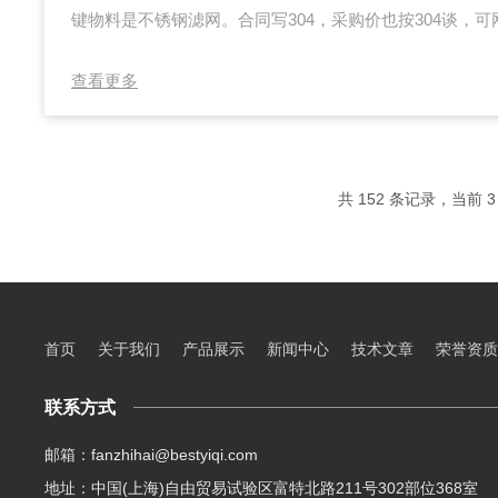
键物料是不锈钢滤网。合同写304，采购价也按304谈，可网
0甚至低镍料混在其中，冲压包边后更难分辨。装车跑过
锈、先破，返工追溯往往只能追到"某一卷网、某一批货"
查看更多
分钟做一次成分快筛。便携XRF手持光谱分析检测枪，正
答"滤网是不是真304"的现场工具。假304为何在滤清器
似不起眼，却直接关系过滤效率与...
共 152 条记录，当前 3 
首页
关于我们
产品展示
新闻中心
技术文章
荣誉资质
联系方式
邮箱：fanzhihai@bestyiqi.com
地址：中国(上海)自由贸易试验区富特北路211号302部位368室