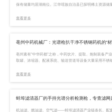
保有储量均居湖南位。江华瑶族自治县已探明稀土资源储量1
子型稀土矿藏规模，是全国乃至全球单个离子型稀土矿山
这一禀赋，湖南稀土新材料产业园（永州）总投资约100亿
查看更多
后年产值超90亿元，正成为南方稀土深加工与资源循环利
同时，一个围绕废旧钕铁硼磁体回收的"城市矿产"生态圈
决定其利润上限的，是对镨、钕、镝、铽四...
亳州素有"中华药都"之称，中药饮片、提取、炮制装备产
取罐、浓缩器、配液系统、输送管道等设备大量采用不锈
材与浸出液，材质若不过关，轻则筒壁锈蚀、污染药液，
食安追溯风险。合同写304或316L，来料若是201、43
查看更多
同样光亮，往往要到药厂安装运行、或GMP审计抽测时才"露
枪"能在罐体、管道、阀门、焊缝等位置快读铬镍钼等元素
来"变成"测得出来、留得下...
机油滤、燃油滤、空气滤——蚌埠滤清器产业链条长、配