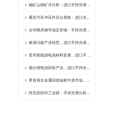
锡矿山锑矿洋分析：进口手持光谱仪专治锑砷不分家的老毛病
重庆汽车冲压件后台质检：进口光谱仪为千吨冲模具钢建立成分档案
台州模具钢市场定音锤：手持光谱仪品牌千吨的废料与来料中精准判定价值？
株洲冶炼产业转型，进口手持光谱仪冶炼废渣重金属快速评估？
贵州新能源电池材料发展，进口手持光谱仪正极材料金属杂质管控？
烟台锂电池回收产业，进口手持光谱仪废旧电池正极材料价值评估？
界首再生金属回收辐射中原市场，进口手持光谱仪如何助力有色金属精准分类？
阿克苏纺织工业园：手持光谱分析枪查清纺机合金钢治好设备断轴停产毛病！