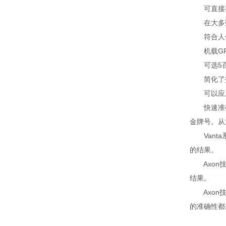
可直接在
在大多数
符合人体
机载GPS
可选5百万
简化了报
可以应用云
快速准确的
金牌号。从
Vanta
的结果。
Axon技
结果。
Axon技
的准确性都