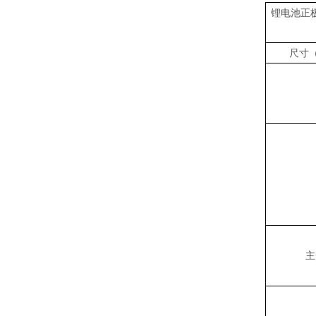
锂电池正
尺寸（
主