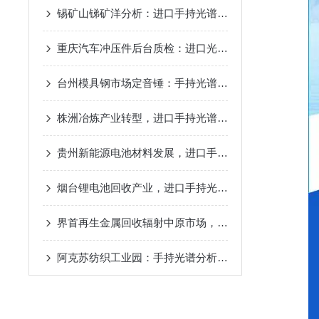
锡矿山锑矿洋分析：进口手持光谱仪专治锑砷不分家的老毛病
重庆汽车冲压件后台质检：进口光谱仪为千吨冲模具钢建立成分档案
台州模具钢市场定音锤：手持光谱仪品牌千吨的废料与来料中精准判定价值？
株洲冶炼产业转型，进口手持光谱仪冶炼废渣重金属快速评估？
贵州新能源电池材料发展，进口手持光谱仪正极材料金属杂质管控？
烟台锂电池回收产业，进口手持光谱仪废旧电池正极材料价值评估？
界首再生金属回收辐射中原市场，进口手持光谱仪如何助力有色金属精准分类？
阿克苏纺织工业园：手持光谱分析枪查清纺机合金钢治好设备断轴停产毛病！