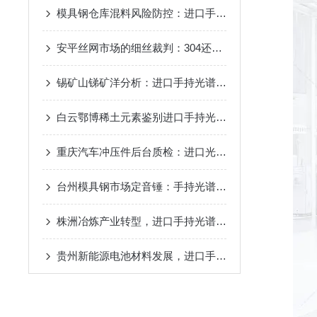
模具钢仓库混料风险防控：进口手持XRF对H13与Cr12MoV的快速甄别
安平丝网市场的细丝裁判：304还是316，进口手持分析仪连细丝也能测
锡矿山锑矿洋分析：进口手持光谱仪专治锑砷不分家的老毛病
白云鄂博稀土元素鉴别进口手持光谱仪在矿堆上给镧铈镨钕技术特点
重庆汽车冲压件后台质检：进口光谱仪为千吨冲模具钢建立成分档案
台州模具钢市场定音锤：手持光谱仪品牌千吨的废料与来料中精准判定价值？
株洲冶炼产业转型，进口手持光谱仪冶炼废渣重金属快速评估？
贵州新能源电池材料发展，进口手持光谱仪正极材料金属杂质管控？