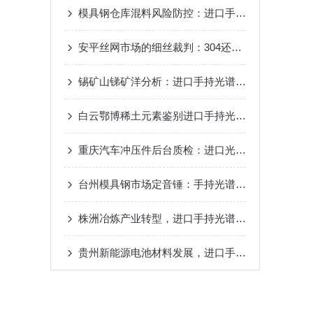
模具钢仓库混料风险防控：进口手持XRF对H13与Cr12MoV的快速甄别
安平丝网市场的细丝裁判：304还是316，进口手持分析仪连细丝也能测
锡矿山锑矿洋分析：进口手持光谱仪专治锑砷不分家的老毛病
白云鄂博稀土元素鉴别进口手持光谱仪在矿堆上给镧铈镨钕技术特点
重庆汽车冲压件后台质检：进口光谱仪为千吨冲模具钢建立成分档案
台州模具钢市场定音锤：手持光谱仪品牌千吨的废料与来料中精准判定价值？
株洲冶炼产业转型，进口手持光谱仪冶炼废渣重金属快速评估？
贵州新能源电池材料发展，进口手持光谱仪正极材料金属杂质管控？