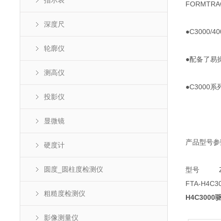
指示表
FORMTR
深度尺
●C300
轮廓仪
●配备了易
测高仪
●C3000系
投影仪
显微镜
产品型号参
硬度计
圆度_圆柱度检测仪
型号 Z2
FTA-H4
粗糙度检测仪
H4C300
影像测量仪