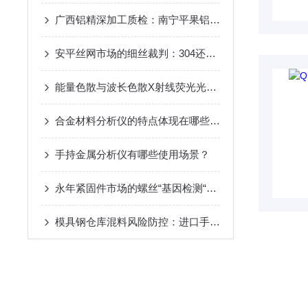
广西铝精深加工质检：南宁平果铝产业集群，适配南方高温高湿腐蚀工况
安平丝网市场的细丝裁判：304还是316，进口手持分析仪连细丝也能测
能量色散与波长色散X射线荧光光谱仪（XRF）的工作原理与优势边界
合金材料分析仪的特点体现在哪些方面？
手持金属分析仪有哪些使用场景？
永年紧固件市场的螺丝“基因检测“，光谱枪专治各种“混血“
模具钢仓库混料风险防控：进口手持XRF对H13与Cr12MoV的快速甄别