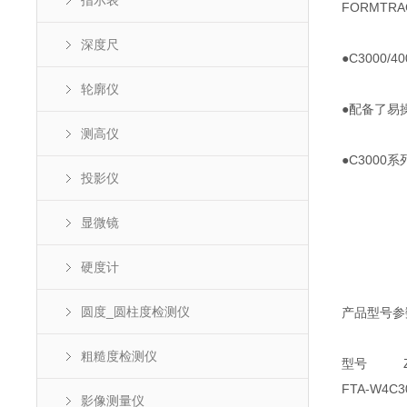
指示表
FORMTR
深度尺
●C300
轮廓仪
●配备了易
测高仪
●C3000系
投影仪
显微镜
硬度计
圆度_圆柱度检测仪
产品型号参
粗糙度检测仪
型号 Z2
FTA-W4
影像测量仪