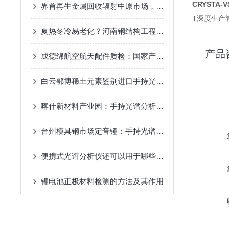
CRYSTA
界首再生金属回收辐射中原市场，进口手持光谱仪如何助力有色金属精准分类？
T深度生产
夏热冬冷易老化？河南钢结构工程靠光谱仪筑牢基建硬实力
产品
成德绵航空航天配件质检：国家产业集群质控，适配西南高空工况
白云鄂博稀土元素鉴别进口手持光谱仪在矿堆上给镧铈镨钕技术特点
喀什新材料产业园：手持光谱分析枪筛透碳基钻石料不让高值原料白白*卖
台州模具钢市场定音锤：手持光谱仪品牌千吨的废料与来料中精准判定价值？
便携式光谱分析仪还可以用于哪些科学领域？
锂电池正极材料检测的方法及其作用