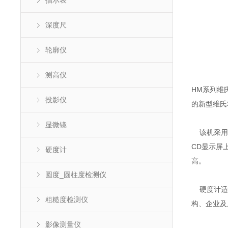
指示表
深度尺
轮廓仪
测高仪
HM系列维
投影仪
的新型维氏
显微镜
该机采用计
CD显示屏
硬度计
高。
圆度_圆柱度检测仪
硬度计适用
粗糙度检测仪
构、企业及
影像测量仪