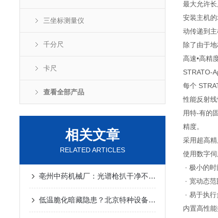
最大允许长度测量
安装主机的
三坐标测量仪
动传递到主
千分尺
除了由于地
高速•高精
卡尺
STRATO-
每个 STR
查看全部产品
性能反射线
用特-有的
精度。
相关文章
采用超高精
RELATED ARTICLES
使用数字伺
· 极小的
亳州中药机械厂：光谱枪扒干净不锈钢药机的“材质猫腻”
· 宽动态范
· 易于执
低温脆化暗藏隐患？北京特种设备靠光谱仪筑牢冬季安全防线
内置高性能