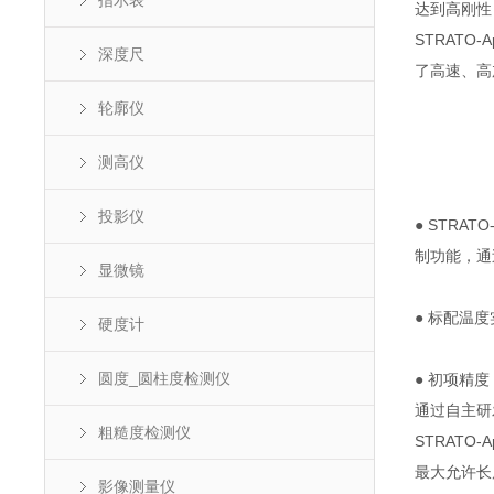
指示表
达到高刚性
STRAT
深度尺
了高速、高
轮廓仪
测高仪
投影仪
● STR
制功能，通
显微镜
● 标配温
硬度计
圆度_圆柱度检测仪
● 初项精度：
通过自主研
粗糙度检测仪
STRATO-A
最大允许长度测量
影像测量仪