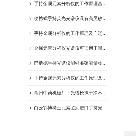
手持金属元素分析仪的工作原理基于光谱技术
便携式手持荧光光谱仪具有高灵敏度和快速响应的特点
手持金属分析仪的工作原理及广泛应用途径
金属元素分析仪光谱仪可适用于固体、液体甚至是气体的分析
巴斯德手持光谱仪能够准确测量物质的光谱特性
手持金属元素分析仪的工作原理及性能特点
亳州中药机械厂：光谱枪扒干净不锈钢药机的“材质猫腻”
白云鄂博稀土元素鉴别进口手持光谱仪在矿堆上给镧铈镨钕技术特点