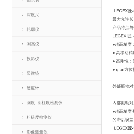
指示表
LEGEX匠
深度尺
最大允许长度测
产品特点与
轮廓仪
LEGEX 
测高仪
●超高精度：长
● 高移动
投影仪
● 高刚性
● q an
显微镜
外部振动对
硬度计
圆度_圆柱度检测仪
内部振动对
●超高精度
粗糙度检测仪
的滞后误差
LEGEX匠
影像测量仪