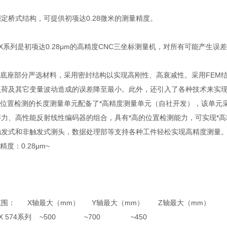
定桥式结构，可提供初项达0.28微米的测量精度。
EX系列是初项达0.28μm的高精度CNC三坐标测量机，对所有可能产生
本体底座部分严选材料，采用密封结构以实现高刚性、高衰减性。采用FEM
负荷及其它变量波动造成的误差降至最小。此外，还引入了各种技术来实
于位置检测的长度测量单元配备了*高精度测量单元（自社开发），该单元
辨力、高性能反射线性编码器的组合，具有*高的位置检测能力，可实现*
触发式和非触发式测头，数据处理部等支持各种工件轻松实现高精度测量
精度：0.28μm~
范围： X轴最大（mm） Y轴最大（mm） Z轴最大（mm）
EX 574系列 ~500 ~700 ~450