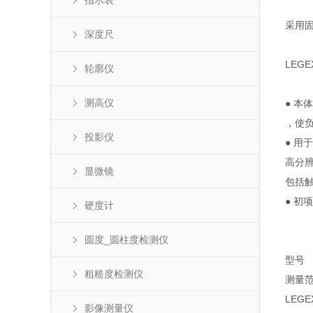
指示表
采用固
深度尺
LEG
轮廓仪
测高仪
● 
，使
投影仪
● 用
高分
显微镜
包括
● 初项
硬度计
圆度_圆柱度检测仪
型号
粗糙度检测仪
测量
LEG
影像测量仪