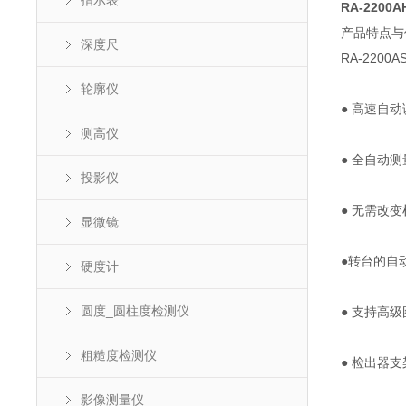
指示表
RA-220
产品特点与
深度尺
RA-220
轮廓仪
● 高速自
测高仪
● 全自动
投影仪
● 无需改
显微镜
●转台的自
硬度计
圆度_圆柱度检测仪
● 支持高
粗糙度检测仪
● 检出器
影像测量仪