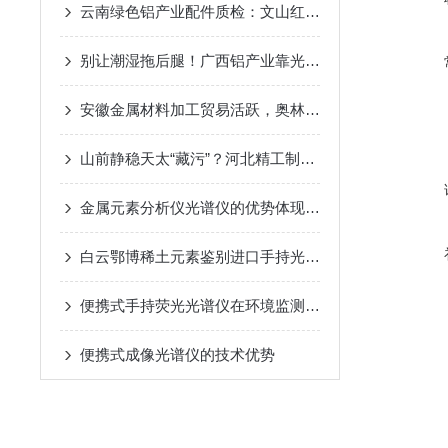
云南绿色铝产业配件质检：文山红河铝谷用材管控，适配高原干湿温差工况
别让潮湿拖后腿！广西铝产业靠光谱仪告别“变色翻车”
安徽金属材料加工贸易活跃，奥林巴斯手持光谱仪如何助力流通环节质量管控
山前静稳天太“藏污”？河北精工制造靠光谱仪破解积尘老化难题
金属元素分析仪光谱仪的优势体现在哪些方面？
白云鄂博稀土元素鉴别进口手持光谱仪在矿堆上给镧铈镨钕技术特点
便携式手持荧光光谱仪在环境监测方面的作用
便携式成像光谱仪的技术优势