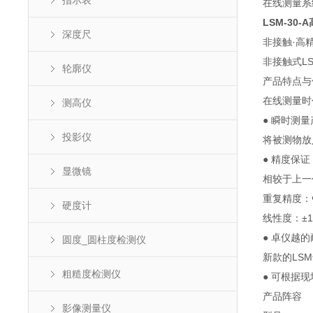
指示表
在线测量系
LSM-3
深度尺
非接触·高精
非接触式LSM
轮廓仪
产品特点与
在线测量时
测高仪
● 瞬时测
投影仪
将被测物放
● 精度保证
显微镜
相较于上一
重复精度：Φ1
硬度计
线性度：±1
● 卓仪越
圆度_圆柱度检测仪
新款的LS
粗糙度检测仪
● 可根据
产品阵容
影像测量仪