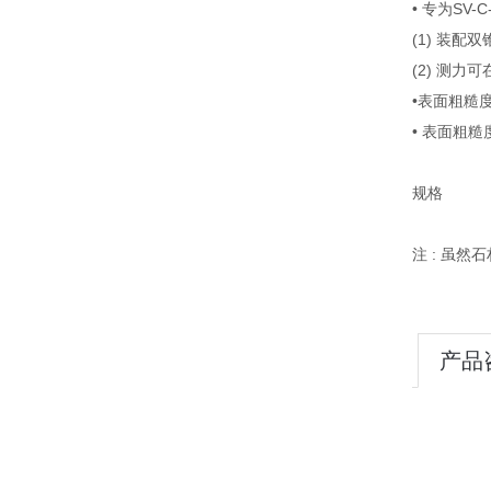
• 专为SV
(1) 装
(2) 测力
•表面粗糙
• 表面粗
规格
注 : 虽
产品