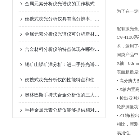
金属元素分析仪光谱仪的工作模式详细介绍
为了在一定
便携式荧光分析仪具有高分辨率、高灵敏度的特点
配有激光全
金属元素分析仪光谱仪可分析新材料中的元素的精确含量
CV-41
术，运用了
合金材料分析仪的特点体现在哪些方面？
同类产品中
X轴：80mm
锡矿山锑矿洋分析：进口手持光谱仪专治锑砷不分家的老毛病
表面粗糙度
便携式荧光分析仪的性能特点和使用注意事项
• 高分辨力
• X轴内
奥林巴斯手持式合金分析仪的三大优势
• 检出器测
轮廓测量功
手持金属元素分析仪能够提供相对准确的元素成分数据
• Z1轴
相比，新测
易用性。