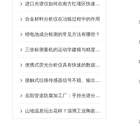
进口光谱仪如何在南方红壤区快速圈定轻稀土与重稀土的富集层位？
合金材料分析仪在冶炼过程中的作用
锂电池成分检测的常见方法有哪些？
三坐标测量机的运动学建模与精度优化策略
便携式荧光分析仪具有快速的数据采集和处理能力
接触式位移传感器信号不稳、输出跳变的常见原因与处理
岳阳管道防腐加工厂：手持光谱分析枪识破防腐合金“虚标含量“的偷工套路
山地温差玩出花样？淄博工业陶瓷靠光谱仪稳住端口碑