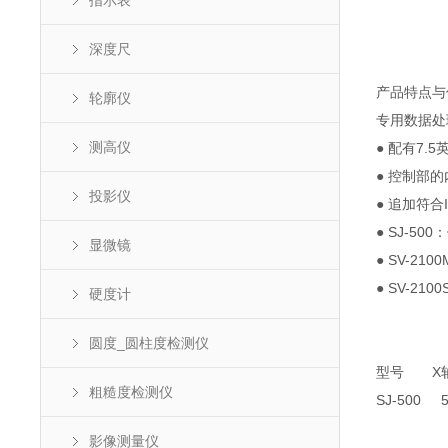
指示表
深度尺
产品特点与
轮廓仪
专用数据处
测高仪
● 配有7
● 控制部
投影仪
● 追加符合
● SJ-5
显微镜
● SV-2
● SV-21
硬度计
圆度_圆柱度检测仪
型号 X轴
粗糙度检测仪
SJ-500
影像测量仪