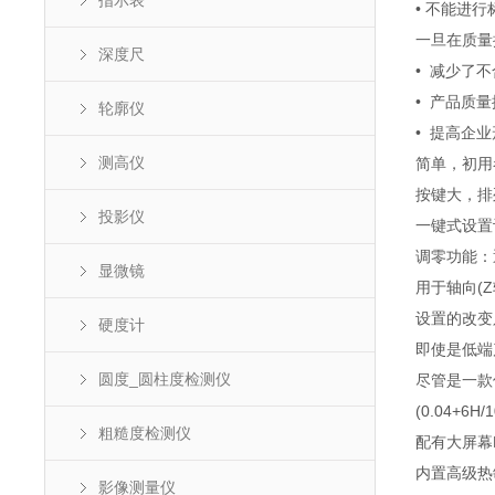
指示表
• 不能进
一旦在质量
深度尺
• 减少了
• 产品质
轮廓仪
• 提高企
测高仪
简单，初用
按键大，排
投影仪
一键式设置
调零功能：
显微镜
用于轴向(
设置的改变
硬度计
即使是低端
圆度_圆柱度检测仪
尽管是一款
(0.04+
粗糙度检测仪
配有大屏幕
内置高级热
影像测量仪