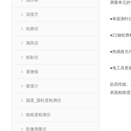
指示表
测量单元的
深度尺
●单面测针
轮廓仪
●Z1轴轮
测高仪
●热插拔允
投影仪
●免工具更
显微镜
款高性能、
硬度计
表面粗糙度
圆度_圆柱度检测仪
粗糙度检测仪
影像测量仪