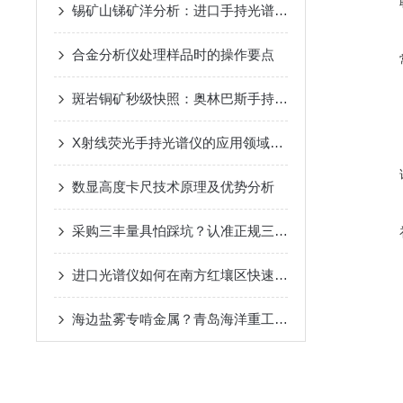
锡矿山锑矿洋分析：进口手持光谱仪专治锑砷不分家的老毛病
合金分析仪处理样品时的操作要点
斑岩铜矿秒级快照：奥林巴斯手持光谱仪低品位大吨位露天矿中圈定矿化？
X射线荧光手持光谱仪的应用领域及优势体现
数显高度卡尺技术原理及优势分析
采购三丰量具怕踩坑？认准正规三丰一级代理商
进口光谱仪如何在南方红壤区快速圈定轻稀土与重稀土的富集层位？
海边盐雾专啃金属？青岛海洋重工靠光谱仪守住设备耐久底线